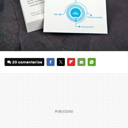
20 comentarios
FACEBOOK
TWITTER
FLIPBOARD
E-
WHATSAPP
MAIL