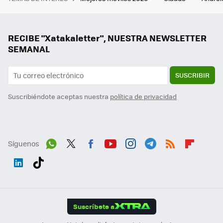
RECIBE "Xatakaletter", NUESTRA NEWSLETTER
SEMANAL
SUSCRIBIR
Suscribiéndote aceptas nuestra
política de privacidad
Síguenos
Wh
Twit
Fac
You
Inst
Tele
RSS
Flip
ats
ter
ebo
tub
agr
gra
boa
Link
Tikt
App
ok
e
am
m
rd
edI
ok
Suscríbete a
n