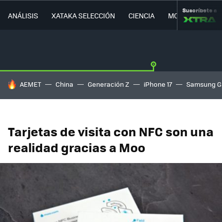
Suscríbete a
ANÁLISIS
XATAKA SELECCIÓN
CIENCIA
MOVILIDAD
HOY SE HABLA DE
AEMET
China
Generación Z
iPhone 17
Samsung G
Tarjetas de visita con NFC son una
realidad gracias a Moo