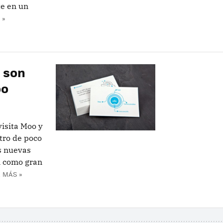
te en un
 »
C son
oo
visita Moo y
tro de poco
s nuevas
n como gran
 MÁS »