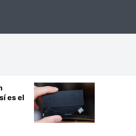
n
í es el