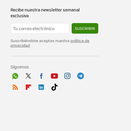
Recibe nuestra newsletter semanal
exclusiva
SUSCRIBIR
Suscribiéndote aceptas nuestra
política de
privacidad
Síguenos
Wh
Twit
Fac
You
Inst
Tele
ats
ter
ebo
tub
agr
gra
RSS
Flip
Link
Tikt
App
ok
e
am
m
boa
edI
ok
rd
n