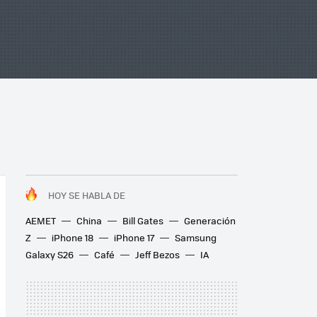
HOY SE HABLA DE
AEMET
China
Bill Gates
Generación
Z
iPhone 18
iPhone 17
Samsung
Galaxy S26
Café
Jeff Bezos
IA