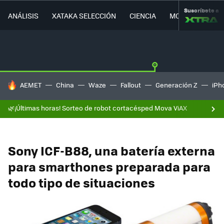
Suscríbete a
ANÁLISIS
XATAKA SELECCIÓN
CIENCIA
MOVILIDAD
HOY SE HABLA DE
AEMET
China
Waze
Fallout
Generación Z
iPh
🌿¡Últimas horas! Sorteo de robot cortacésped Mova ViAX
Sony ICF-B88, una batería externa
para smarthones preparada para
todo tipo de situaciones