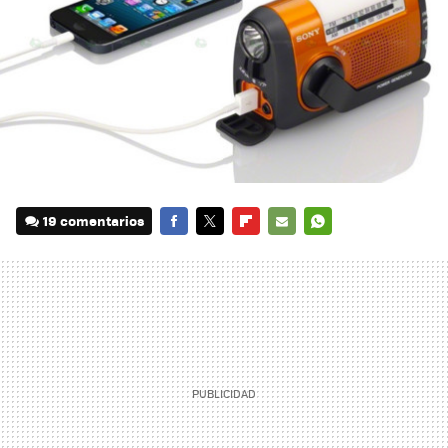
19 comentarios
FACEBOOK
TWITTER
FLIPBOARD
E-
WHATSAPP
MAIL