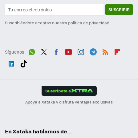
SUSCRIBIR
Suscribiéndote aceptas nuestra
política de privacidad
Síguenos
Wh
Twit
Fac
You
Inst
Tele
RSS
Flip
ats
ter
ebo
tub
agr
gra
boa
Link
Tikt
App
ok
e
am
m
rd
edI
ok
Suscríbete a
n
Apoya a Xataka y disfruta ventajas exclusivas
En Xataka hablamos de...