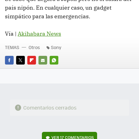
país nipón. En cualquier caso, un gadget
simpático para las emergencias.
Vía |
Akihabara News
TEMAS
Otros
Sony
FACEBOOK
TWITTER
FLIPBOARD
E-
WHATSAPP
MAIL
Comentarios cerrados
VER
17 COMENTARIOS