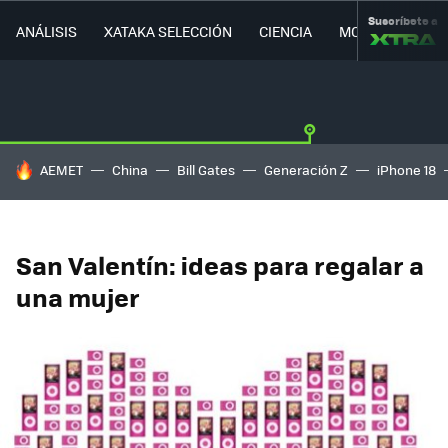
Suscríbete a
ANÁLISIS
XATAKA SELECCIÓN
CIENCIA
MOVILIDAD
HOY SE HABLA DE
AEMET
China
Bill Gates
Generación Z
iPhone 18
San Valentín: ideas para regalar a
una mujer