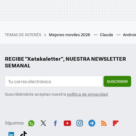
TEMAS DE INTERÉS
Mejores moviles 2026
Claude
Androi
RECIBE "Xatakaletter", NUESTRA NEWSLETTER
SEMANAL
SUSCRIBIR
Suscribiéndote aceptas nuestra
política de privacidad
Síguenos
Wh
Twit
Fac
You
Inst
Tele
RSS
Flip