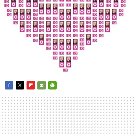
FACEBOOK
TWITTER
FLIPBOARD
E-
WHATSAPP
MAIL