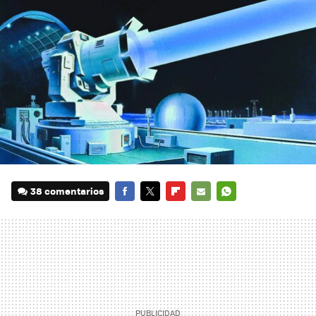
38 comentarios
FACEBOOK
TWITTER
FLIPBOARD
E-
WHATSAPP
MAIL