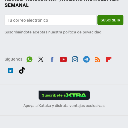
SEMANAL
SUSCRIBIR
Suscribiéndote aceptas nuestra
política de privacidad
Síguenos
Wh
Twit
Fac
You
Inst
Tele
RSS
Flip
ats
ter
ebo
tub
agr
gra
boa
Link
Tikt
App
ok
e
am
m
rd
edI
ok
Suscríbete a
n
Apoya a Xataka y disfruta ventajas exclusivas