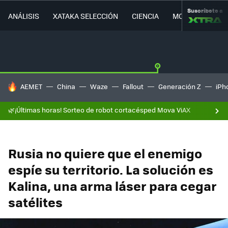
Suscríbete a
ANÁLISIS
XATAKA SELECCIÓN
CIENCIA
MOVILIDAD
HOY SE HABLA DE
AEMET
China
Waze
Fallout
Generación Z
iPh
🌿¡Últimas horas! Sorteo de robot cortacésped Mova ViAX
Rusia no quiere que el enemigo
espíe su territorio. La solución es
Kalina, una arma láser para cegar
satélites