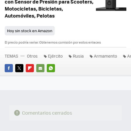
con Sensor de Presión para Scooters,
Motocicletas, Bicicletas,
Automóviles, Pelotas
Hoy sin stock en Amazon
El precio podría variar. Obtenemos comisión por estos enlaces
TEMAS
Otros
Ejército
Rusia
Armamento
A
FACEBOOK
TWITTER
FLIPBOARD
E-
WHATSAPP
MAIL
Comentarios cerrados