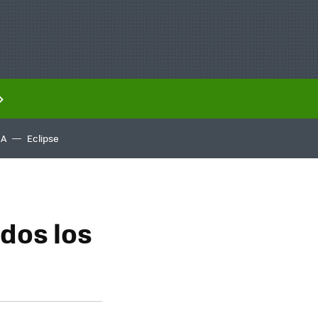
IA
Eclipse
odos los