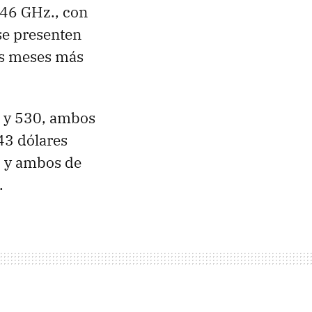
.46 GHz., con
se presenten
os meses más
 y 530, ambos
43 dólares
. y ambos de
.