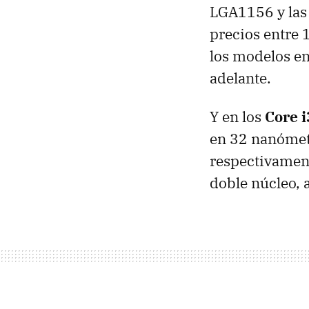
LGA1156 y las 
precios entre 
los modelos e
adelante.
Y en los
Core i
en 32 nanómet
respectivament
doble núcleo,