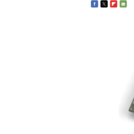
FACEBOOK
TWITTER
FLIPBOARD
E-
MAIL