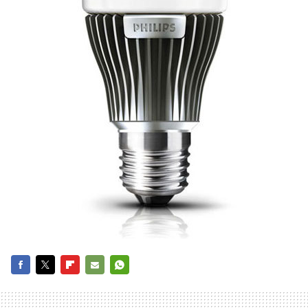
FACEBOOK
TWITTER
FLIPBOARD
E-
WHATSAPP
MAIL