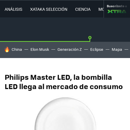
Suscríbete a
ANÁLISIS
XATAKA SELECCIÓN
CIENCIA
MOVILIDAD
HOY SE HABLA DE
China
Elon Musk
Generación Z
Eclipse
Mapa
Philips Master LED, la bombilla
LED llega al mercado de consumo