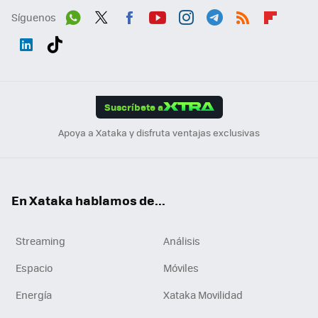
Síguenos
Wh
Twit
Fac
You
Inst
Tele
RSS
Flip
ats
ter
ebo
tub
agr
gra
boa
Link
Tikt
App
ok
e
am
m
rd
edI
ok
Suscríbete a
n
Apoya a Xataka y disfruta ventajas exclusivas
En Xataka hablamos de...
Streaming
Análisis
Espacio
Móviles
Energía
Xataka Movilidad