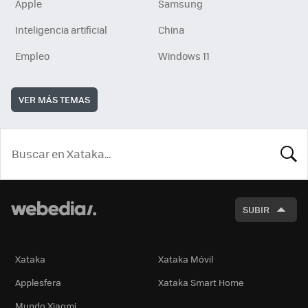
Apple
Samsung
Inteligencia artificial
China
Empleo
Windows 11
VER MÁS TEMAS
BUSCA
SUBIR
Xataka
Xataka Móvil
Applesfera
Xataka Smart Home
Mundo Xiaomi