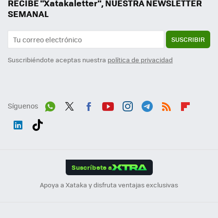
RECIBE "Xatakaletter", NUESTRA NEWSLETTER
SEMANAL
SUSCRIBIR
Suscribiéndote aceptas nuestra
política de privacidad
Síguenos
Wh
Twit
Fac
You
Inst
Tele
RSS
Flip
ats
ter
ebo
tub
agr
gra
boa
Link
Tikt
App
ok
e
am
m
rd
edI
ok
Suscríbete a
n
Apoya a Xataka y disfruta ventajas exclusivas