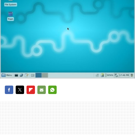
FACEBOOK
TWITTER
FLIPBOARD
E-
WHATSAPP
MAIL