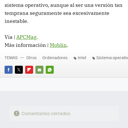
sistema operativo, aunque al ser una versión tan
temprana seguramente sea excesivamente
inestable.
Vía |
APCMag
.
Más información |
Moblin
.
TEMAS
Otros
Ordenadores
Intel
Sistema operati
FACEBOOK
TWITTER
FLIPBOARD
E-
WHATSAPP
MAIL
Comentarios cerrados