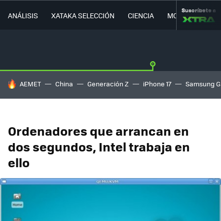
Suscríbete a
ANÁLISIS
XATAKA SELECCIÓN
CIENCIA
MOVILIDAD
HOY SE HABLA DE
AEMET
China
Generación Z
iPhone 17
Samsung G
Ordenadores que arrancan en
dos segundos, Intel trabaja en
ello