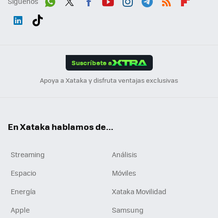
Síguenos
Wh
Twit
Fac
You
Inst
Tele
RSS
Flip
ats
ter
ebo
tub
agr
gra
boa
Link
Tikt
App
ok
e
am
m
rd
edI
ok
Suscríbete a
n
Apoya a Xataka y disfruta ventajas exclusivas
En Xataka hablamos de...
Streaming
Análisis
Espacio
Móviles
Energía
Xataka Movilidad
Apple
Samsung