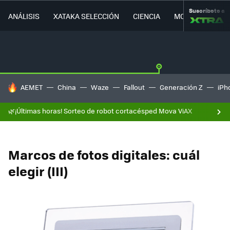
Suscríbete a
ANÁLISIS
XATAKA SELECCIÓN
CIENCIA
MOVILIDAD
HOY SE HABLA DE
AEMET
China
Waze
Fallout
Generación Z
iPh
🌿¡Últimas horas! Sorteo de robot cortacésped Mova ViAX
Marcos de fotos digitales: cuál
elegir (III)