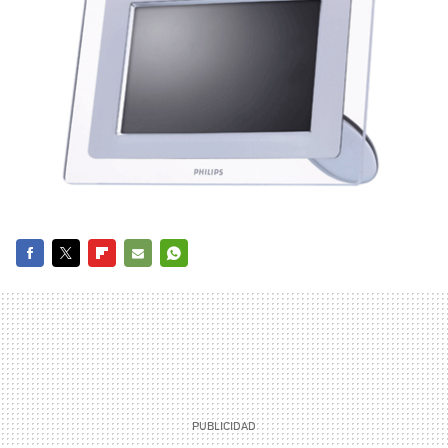
FACEBOOK
TWITTER
FLIPBOARD
E-
WHATSAPP
MAIL