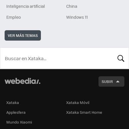
Inteligencia artificial
China
Empleo
Windows 11
VER MÁS TEMAS
BUSCA
SUBIR
Xataka
Xataka Móvil
Applesfera
Xataka Smart Home
Mundo Xiaomi