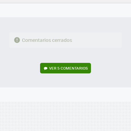
FACEBOOK
TWITTER
FLIPBOARD
E-
WHATSAPP
MAIL
Comentarios cerrados
VER
5 COMENTARIOS