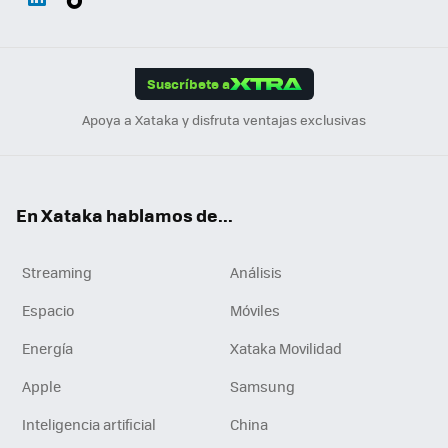
ats
ter
ebo
tub
agr
gra
boa
Link
Tikt
App
ok
e
am
m
rd
edI
ok
Suscríbete a
n
Apoya a Xataka y disfruta ventajas exclusivas
En Xataka hablamos de...
Streaming
Análisis
Espacio
Móviles
Energía
Xataka Movilidad
Apple
Samsung
Inteligencia artificial
China