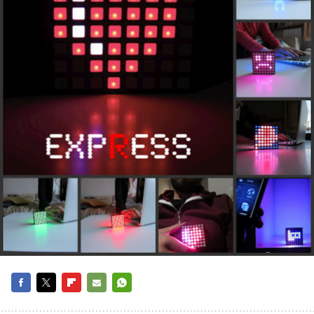
FACEBOOK
TWITTER
FLIPBOARD
E-
WHATSAPP