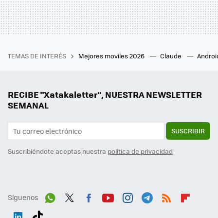
TEMAS DE INTERÉS
Mejores moviles 2026
Claude
Androi
RECIBE "Xatakaletter", NUESTRA NEWSLETTER
SEMANAL
SUSCRIBIR
Suscribiéndote aceptas nuestra
política de privacidad
Síguenos
Wh
Twit
Fac
You
Inst
Tele
RSS
Flip