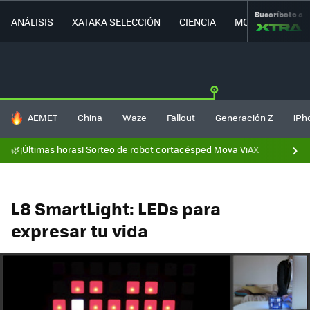
Suscríbete a
ANÁLISIS
XATAKA SELECCIÓN
CIENCIA
MOVILIDAD
HOY SE HABLA DE
AEMET
China
Waze
Fallout
Generación Z
iPh
🌿¡Últimas horas! Sorteo de robot cortacésped Mova ViAX
L8 SmartLight: LEDs para
expresar tu vida