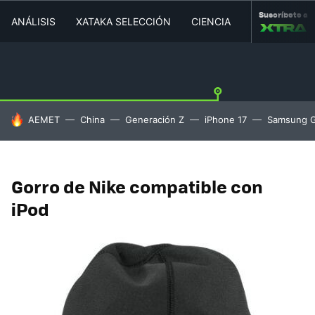
Suscríbete a
ANÁLISIS
XATAKA SELECCIÓN
CIENCIA
MOVILIDAD
HOY SE HABLA DE
AEMET
China
Generación Z
iPhone 17
Samsung G
Gorro de Nike compatible con
iPod