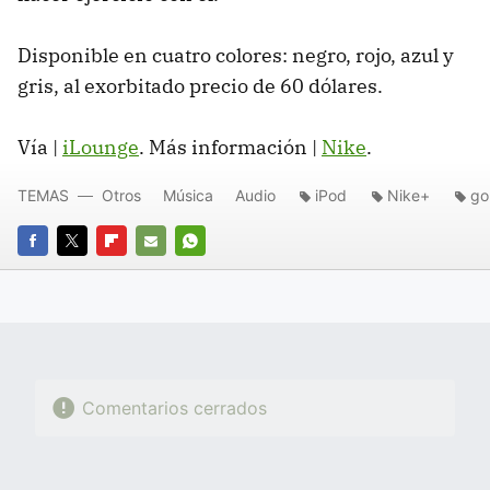
Disponible en cuatro colores: negro, rojo, azul y
gris, al exorbitado precio de 60 dólares.
Vía |
iLounge
. Más información |
Nike
.
TEMAS
Otros
Música
Audio
iPod
Nike+
go
FACEBOOK
TWITTER
FLIPBOARD
E-
WHATSAPP
MAIL
Comentarios cerrados