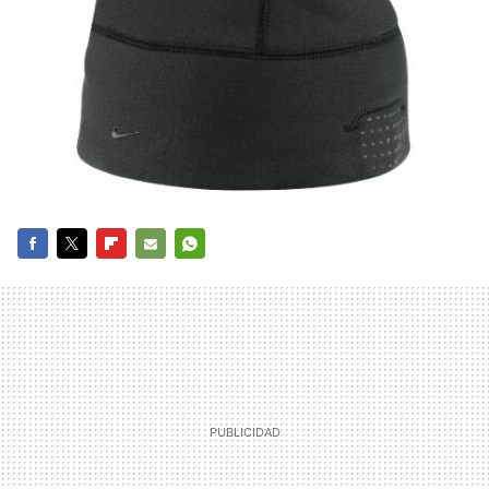
FACEBOOK
TWITTER
FLIPBOARD
E-
WHATSAPP
MAIL