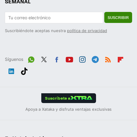
SEMANAL
SUSCRIBIR
Suscribiéndote aceptas nuestra
política de privacidad
Síguenos
Wh
Twit
Fac
You
Inst
Tele
RSS
Flip
ats
ter
ebo
tub
agr
gra
boa
Link
Tikt
App
ok
e
am
m
rd
edIn
ok
Suscríbete a
Apoya a Xataka y disfruta ventajas exclusivas