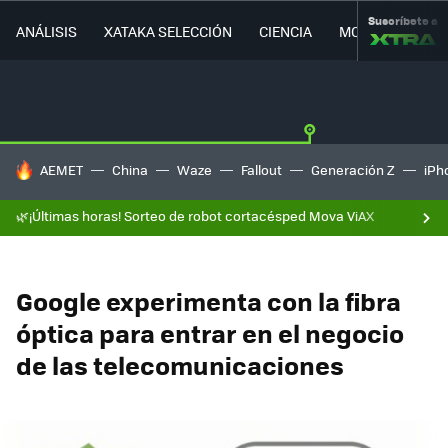
Suscríbete a
ANÁLISIS
XATAKA SELECCIÓN
CIENCIA
MOVILIDAD
HOY SE HABLA DE
AEMET
China
Waze
Fallout
Generación Z
iPh
🌿¡Últimas horas! Sorteo de robot cortacésped Mova ViAX
Google experimenta con la fibra
óptica para entrar en el negocio
de las telecomunicaciones