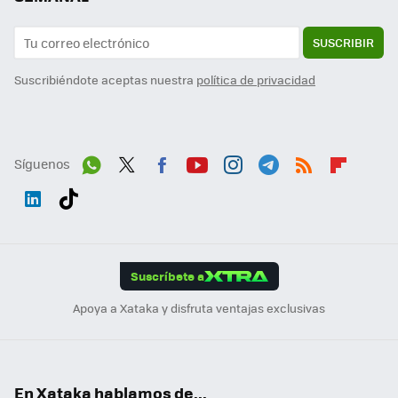
SUSCRIBIR
Suscribiéndote aceptas nuestra
política de privacidad
Síguenos
Wh
Twit
Fac
You
Inst
Tele
RSS
Flip
ats
ter
ebo
tub
agr
gra
boa
Link
Tikt
App
ok
e
am
m
rd
edI
ok
Suscríbete a
n
Apoya a Xataka y disfruta ventajas exclusivas
En Xataka hablamos de...