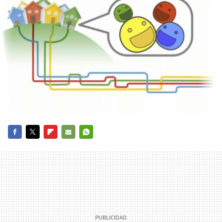
FACEBOOK
TWITTER
FLIPBOARD
E-
WHATSAPP
MAIL