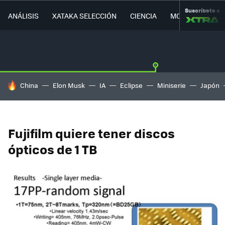
Suscríbete a
ANÁLISIS
XATAKA SELECCIÓN
CIENCIA
MOVILIDAD
HOY SE HABLA DE
China
Elon Musk
IA
Eclipse
Miniserie
Japón
Fujifilm quiere tener discos
ópticos de 1 TB