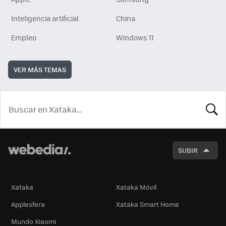
Inteligencia artificial
China
Empleo
Windows 11
VER MÁS TEMAS
BUSCA
SUBIR
Xataka
Xataka Móvil
Applesfera
Xataka Smart Home
Mundo Xiaomi