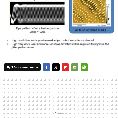
25 comentarios
FACEBOOK
TWITTER
FLIPBOARD
E-
WHATSAPP
MAIL