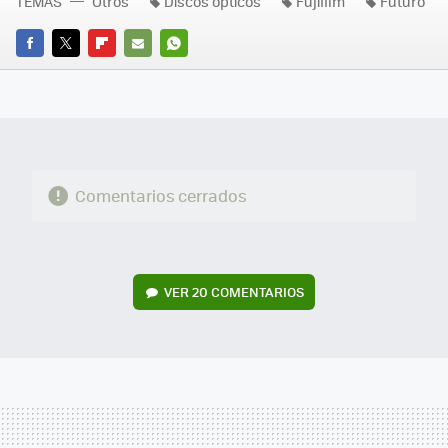
TEMAS
Otros
Discos ópticos
Fujifilm
Futuro
FACEBOOK
TWITTER
FLIPBOARD
E-
WHATSAPP
MAIL
Comentarios cerrados
VER
20 COMENTARIOS