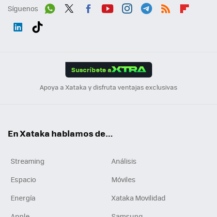
Síguenos
Wh
Twit
Fac
You
Inst
Tele
RSS
Flip
ats
ter
ebo
tub
agr
gra
boa
Link
Tikt
App
ok
e
am
m
rd
edI
ok
Suscríbete a
n
Apoya a Xataka y disfruta ventajas exclusivas
En Xataka hablamos de...
Streaming
Análisis
Espacio
Móviles
Energía
Xataka Movilidad
Apple
Samsung