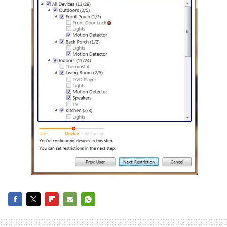
FACEBOOK
TWITTER
FLIPBOARD
E-
WHATSAPP