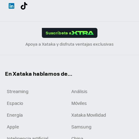
Wh
Twit
Fac
You
Inst
Tele
RSS
Flip
ats
ter
ebo
tub
agr
gra
boa
Link
Tikt
App
ok
e
am
m
rd
edI
ok
Suscríbete a
n
Apoya a Xataka y disfruta ventajas exclusivas
En Xataka hablamos de...
Streaming
Análisis
Espacio
Móviles
Energía
Xataka Movilidad
Apple
Samsung
Inteligencia artificial
China