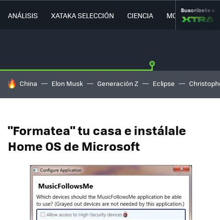
Suscríbete a
ANÁLISIS
XATAKA SELECCIÓN
CIENCIA
MOVILIDAD
HOY SE HABLA DE
China
Elon Musk
Generación Z
Eclipse
Christoph
"Formatea" tu casa e instálale
Home OS de Microsoft