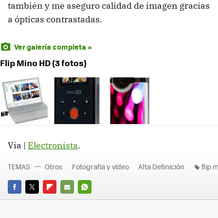
también y me aseguro calidad de imagen gracias
a ópticas contrastadas.
Ver galería completa »
Flip Mino HD (3 fotos)
Vía |
Electronista
.
TEMAS
Otros
Fotografía y vídeo
Alta Definición
flip 
FACEBOOK
TWITTER
FLIPBOARD
E-
WHATSAPP
MAIL