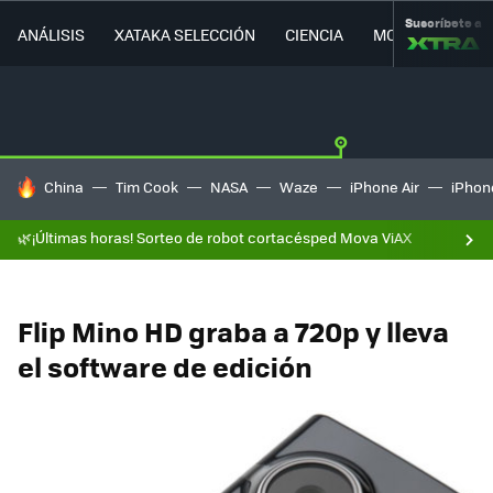
Suscríbete a
ANÁLISIS
XATAKA SELECCIÓN
CIENCIA
MOVILIDAD
HOY SE HABLA DE
China
Tim Cook
NASA
Waze
iPhone Air
iPhone
🌿¡Últimas horas! Sorteo de robot cortacésped Mova ViAX
Flip Mino HD graba a 720p y lleva
el software de edición