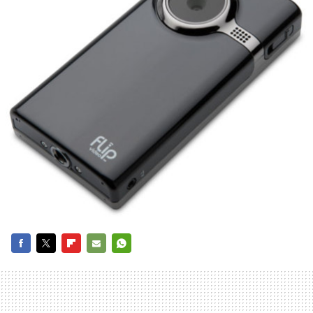
FACEBOOK
TWITTER
FLIPBOARD
E-
WHATSAPP
MAIL