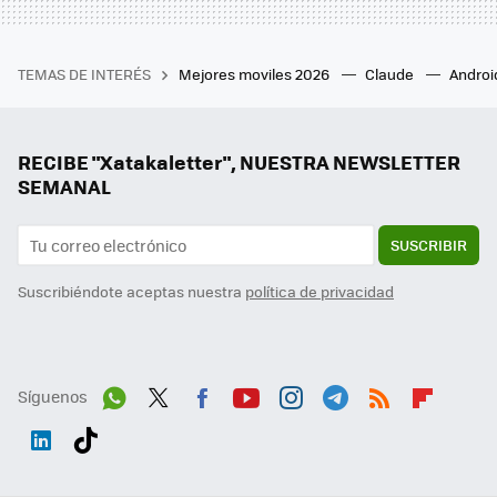
TEMAS DE INTERÉS
Mejores moviles 2026
Claude
Androi
RECIBE "Xatakaletter", NUESTRA NEWSLETTER
SEMANAL
SUSCRIBIR
Suscribiéndote aceptas nuestra
política de privacidad
Síguenos
Wh
Twit
Fac
You
Inst
Tele
RSS
Flip
ats
ter
ebo
tub
agr
gra
boa
Link
Tikt