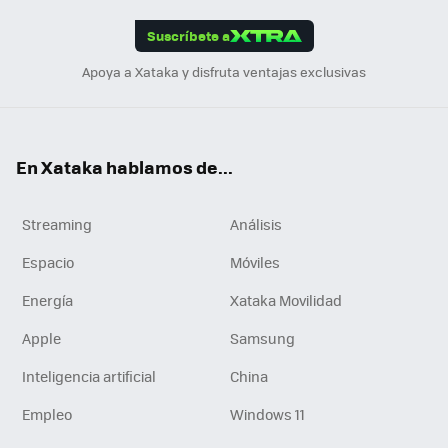
App
ok
e
am
m
rd
edI
ok
Suscríbete a
n
Apoya a Xataka y disfruta ventajas exclusivas
En Xataka hablamos de...
Streaming
Análisis
Espacio
Móviles
Energía
Xataka Movilidad
Apple
Samsung
Inteligencia artificial
China
Empleo
Windows 11