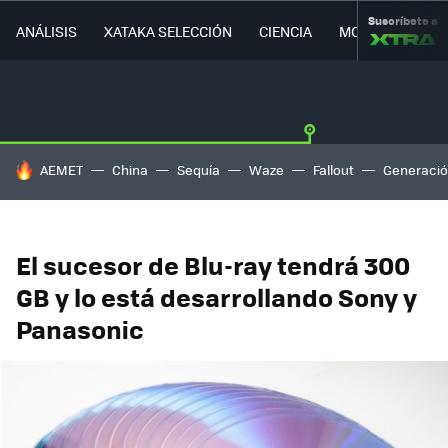
Suscríbete a
ANÁLISIS
XATAKA SELECCIÓN
CIENCIA
MOVILIDAD
HOY SE HABLA DE
AEMET
China
Sequía
Waze
Fallout
Generació
El sucesor de Blu-ray tendrá 300
GB y lo está desarrollando Sony y
Panasonic