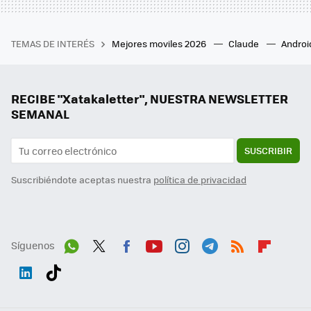
TEMAS DE INTERÉS
Mejores moviles 2026
Claude
Androi
RECIBE "Xatakaletter", NUESTRA NEWSLETTER
SEMANAL
SUSCRIBIR
Suscribiéndote aceptas nuestra
política de privacidad
Síguenos
Wh
Twit
Fac
You
Inst
Tele
RSS
Flip
ats
ter
ebo
tub
agr
gra
boa
Link
Tikt
App
ok
e
am
m
rd