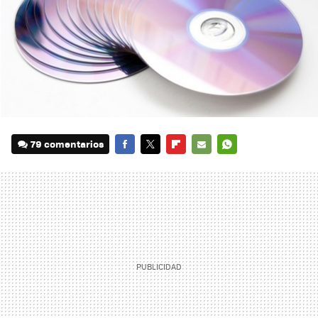
79 comentarios
FACEBOOK
TWITTER
FLIPBOARD
E-
WHATSAPP
MAIL