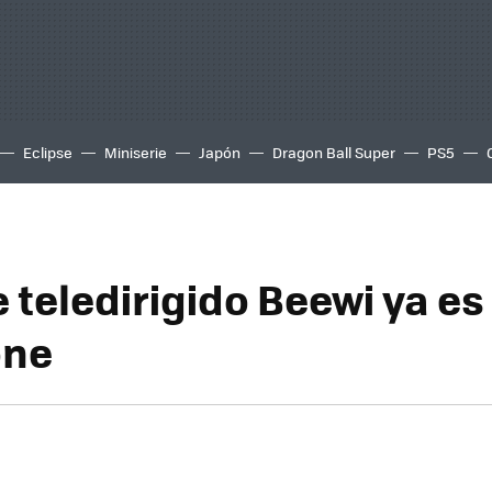
Eclipse
Miniserie
Japón
Dragon Ball Super
PS5
e teledirigido Beewi ya e
one