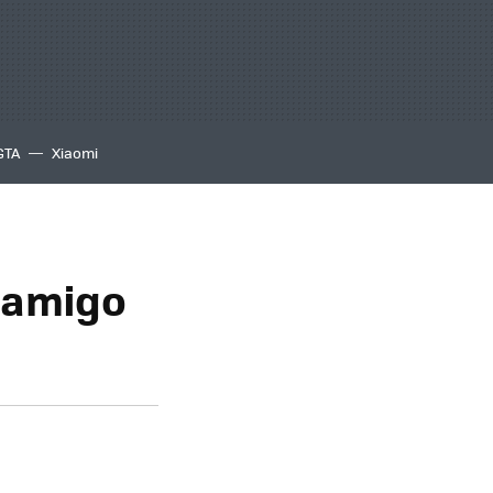
GTA
Xiaomi
s amigo