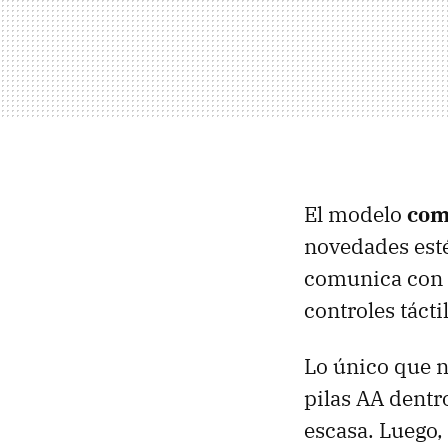
El modelo
com
novedades est
comunica con e
controles tácti
Lo único que n
pilas AA dentr
escasa. Luego,