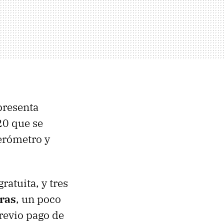
presenta
20 que se
lerómetro y
ratuita, y tres
ras
, un poco
revio pago de