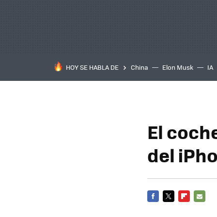
HOY SE HABLA DE
China
Elon Musk
IA
El coch
del iPh
FACEBOOK
TWITTER
FLIPBOARD
E-