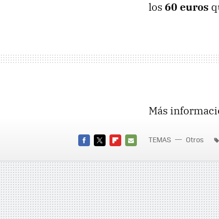
los
60 euros
qu
Más informaci
TEMAS
Otros
FACEBOOK
TWITTER
FLIPBOARD
E-
MAIL