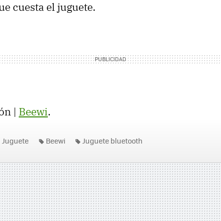
e cuesta el juguete.
ón |
Beewi
.
Juguete
Beewi
Juguete bluetooth