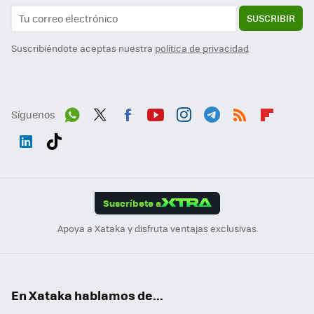
SUSCRIBIR
Suscribiéndote aceptas nuestra
política de privacidad
Síguenos
Wh
Twit
Fac
You
Inst
Tele
RSS
Flip
ats
ter
ebo
tub
agr
gra
boa
Link
Tikt
App
ok
e
am
m
rd
edI
ok
Suscríbete a
n
Apoya a Xataka y disfruta ventajas exclusivas
En Xataka hablamos de...