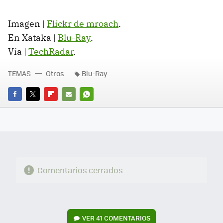
Imagen |
Flickr de mroach
.
En Xataka |
Blu-Ray
.
Vía |
TechRadar
.
TEMAS
Otros
Blu-Ray
FACEBOOK
TWITTER
FLIPBOARD
E-
WHATSAPP
MAIL
Comentarios cerrados
VER
41 COMENTARIOS