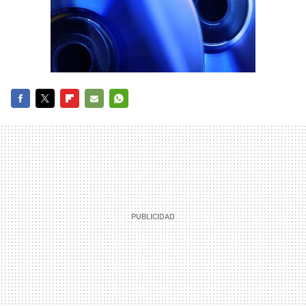
FACEBOOK
TWITTER
FLIPBOARD
E-
WHATSAPP
MAIL