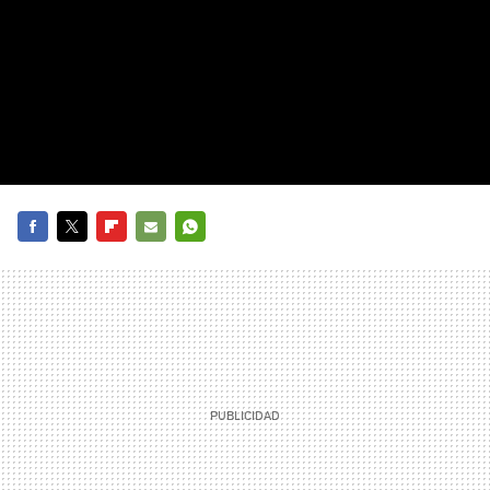
FACEBOOK
TWITTER
FLIPBOARD
E-
WHATSAPP
MAIL