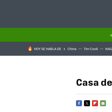
HOY SE HABLA DE
China
Tim Cook
NAS
Casa de
FACEBOOK
TWITTER
FLIPBOARD
E-