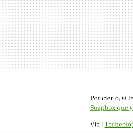
Por cierto, si 
Soapbox que ya
Vía |
Techeblo