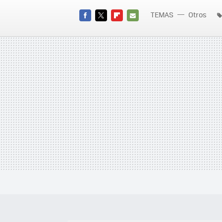
TEMAS
Otros
FACEBOOK
TWITTER
FLIPBOARD
E-
MAIL