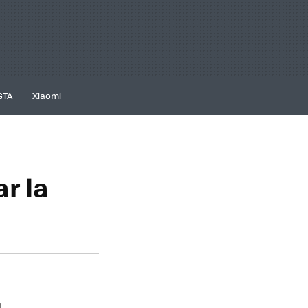
GTA
Xiaomi
r la