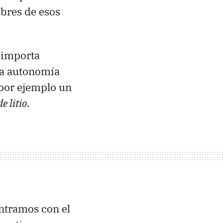
bres de esos
s importa
a autonomía
 por ejemplo un
e litio
.
ontramos con el