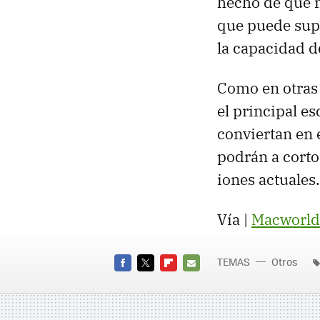
hecho de que n
que puede sup
la capacidad d
Como en otras 
el principal es
conviertan en 
podrán a corto
iones actuales.
Vía |
Macworld
TEMAS
Otros
FACEBOOK
TWITTER
FLIPBOARD
E-
MAIL