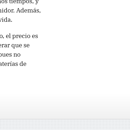
mos tiempos, y
midor. Además,
vida.
, el precio es
perar que se
 pues no
aterías de