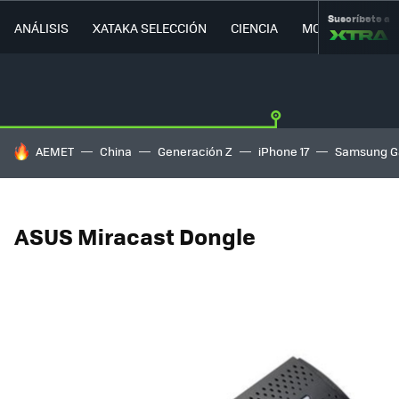
Suscríbete a
ANÁLISIS
XATAKA SELECCIÓN
CIENCIA
MOVILIDAD
HOY SE HABLA DE
AEMET
China
Generación Z
iPhone 17
Samsung G
ASUS Miracast Dongle