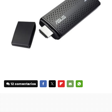
12 comentarios
FACEBOOK
TWITTER
FLIPBOARD
E-
WHATSAPP
MAIL