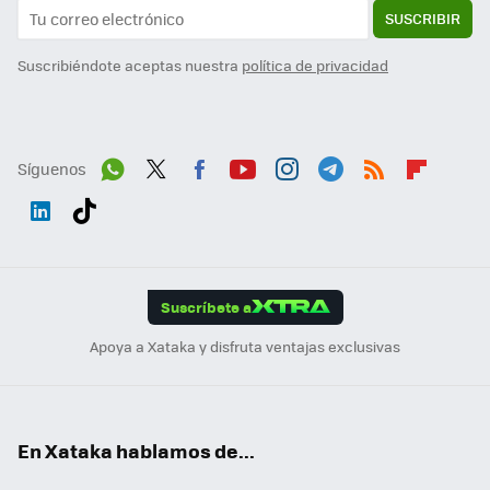
SUSCRIBIR
Suscribiéndote aceptas nuestra
política de privacidad
Síguenos
Wh
Twit
Fac
You
Inst
Tele
RSS
Flip
ats
ter
ebo
tub
agr
gra
boa
Link
Tikt
App
ok
e
am
m
rd
edI
ok
Suscríbete a
n
Apoya a Xataka y disfruta ventajas exclusivas
En Xataka hablamos de...