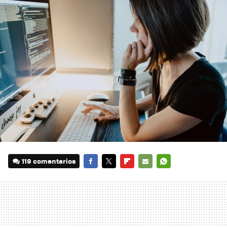
119 comentarios
FACEBOOK
TWITTER
FLIPBOARD
E-
WHATSAPP
MAIL