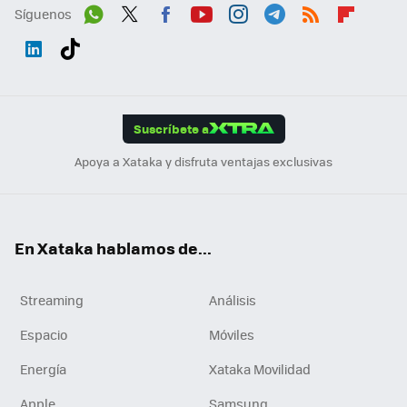
Síguenos
Wh
Twit
Fac
You
Inst
Tele
RSS
Flip
ats
ter
ebo
tub
agr
gra
boa
Link
Tikt
App
ok
e
am
m
rd
edI
ok
Suscríbete a
n
Apoya a Xataka y disfruta ventajas exclusivas
En Xataka hablamos de...
Streaming
Análisis
Espacio
Móviles
Energía
Xataka Movilidad
Apple
Samsung