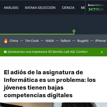
Suscríbete a
ANÁLISIS
XATAKA SELECCIÓN
CIENCIA
MOVILIDAD
HOY SE HABLA DE
China
Tim Cook
NASA
Fallout
Bugatti
iPhone 
🖨️ ¡Sorteamos una impresora 3D Bambu Lab A2L Combo!
El adiós de la asignatura de
Informática es un problema: los
jóvenes tienen bajas
competencias digitales