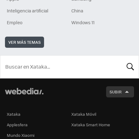
Inteligencia artificial
China
Empleo
Windows 11
VER MÁS TEMAS
BUSCA
SUBIR
Xataka
Xataka Móvil
Applesfera
Xataka Smart Home
Mundo Xiaomi