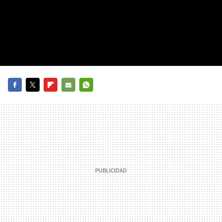
FACEBOOK
TWITTER
FLIPBOARD
E-
WHATSAPP
MAIL