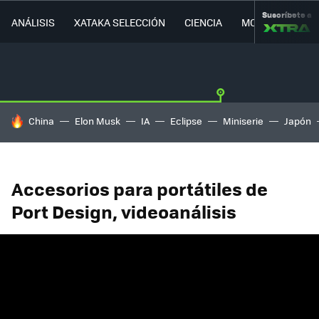
Suscríbete a
ANÁLISIS
XATAKA SELECCIÓN
CIENCIA
MOVILIDAD
HOY SE HABLA DE
China
Elon Musk
IA
Eclipse
Miniserie
Japón
Accesorios para portátiles de
Port Design, videoanálisis