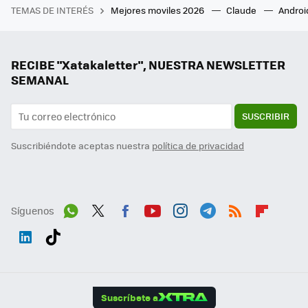
TEMAS DE INTERÉS
Mejores moviles 2026
Claude
Androi
RECIBE "Xatakaletter", NUESTRA NEWSLETTER
SEMANAL
SUSCRIBIR
Suscribiéndote aceptas nuestra
política de privacidad
Síguenos
Wh
Twit
Fac
You
Inst
Tele
RSS
Flip
ats
ter
ebo
tub
agr
gra
boa
Link
Tikt
App
ok
e
am
m
rd
edI
ok
Suscríbete a
n