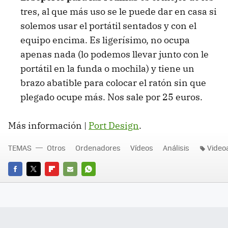
tres, al que más uso se le puede dar en casa si
solemos usar el portátil sentados y con el
equipo encima. Es ligerísimo, no ocupa
apenas nada (lo podemos llevar junto con le
portátil en la funda o mochila) y tiene un
brazo abatible para colocar el ratón sin que
plegado ocupe más. Nos sale por 25 euros.
Más información |
Port Design
.
TEMAS
Otros
Ordenadores
Vídeos
Análisis
Videoa
FACEBOOK
TWITTER
FLIPBOARD
E-
WHATSAPP
MAIL