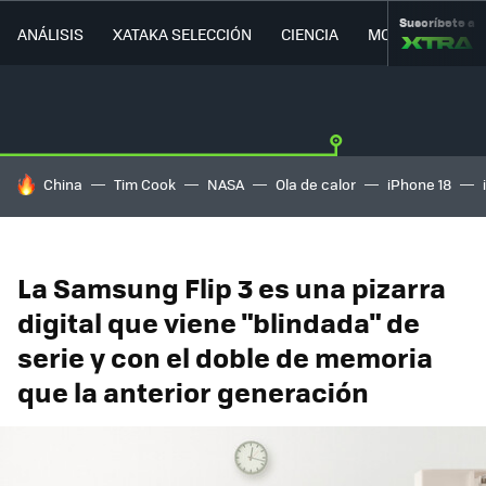
Suscríbete a
ANÁLISIS
XATAKA SELECCIÓN
CIENCIA
MOVILIDAD
HOY SE HABLA DE
China
Tim Cook
NASA
Ola de calor
iPhone 18
La Samsung Flip 3 es una pizarra
digital que viene "blindada" de
serie y con el doble de memoria
que la anterior generación