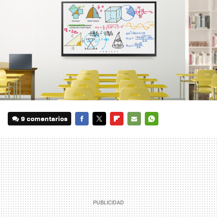
9 comentarios
FACEBOOK
TWITTER
FLIPBOARD
E-
WHATSAPP
MAIL