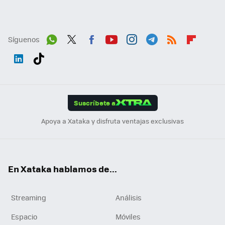
Síguenos
Wh
Twit
Fac
You
Inst
Tele
RSS
Flip
ats
ter
ebo
tub
agr
gra
boa
Link
Tikt
App
ok
e
am
m
rd
edI
ok
Suscríbete a
n
Apoya a Xataka y disfruta ventajas exclusivas
En Xataka hablamos de...
Streaming
Análisis
Espacio
Móviles