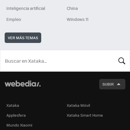
Inteligencia artificial
China
Empleo
Windows 11
VER MÁS TEMAS
BUSCA
SUBIR
Xataka
Xataka Móvil
Applesfera
Xataka Smart Home
Mundo Xiaomi