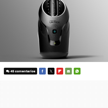
45 comentarios
FACEBOOK
TWITTER
FLIPBOARD
E-
WHATSAPP
MAIL