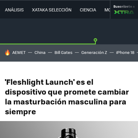
Suscríbete a
ANÁLISIS
XATAKA SELECCIÓN
CIENCIA
MOVILIDAD
HOY SE HABLA DE
AEMET
China
Bill Gates
Generación Z
iPhone 18
'Fleshlight Launch' es el
dispositivo que promete cambiar
la masturbación masculina para
siempre