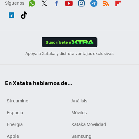
Síguenos
Wh
Twit
Fac
You
Inst
Tele
RSS
Flip
ats
ter
ebo
tub
agr
gra
boa
Link
Tikt
App
ok
e
am
m
rd
edI
ok
Suscríbete a
n
Apoya a Xataka y disfruta ventajas exclusivas
En Xataka hablamos de...
Streaming
Análisis
Espacio
Móviles
Energía
Xataka Movilidad
Apple
Samsung