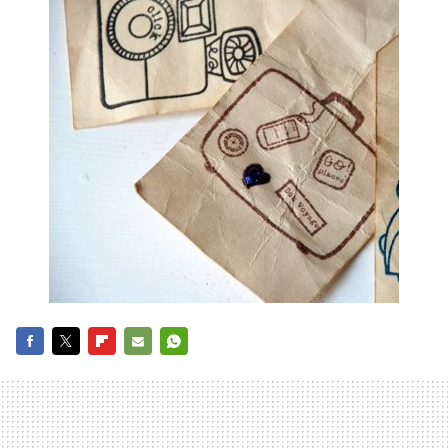
FACEBOOK
TWITTER
FLIPBOARD
E-
WHATSAPP
MAIL