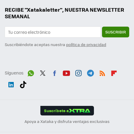
RECIBE "Xatakaletter", NUESTRA NEWSLETTER
SEMANAL
SUSCRIBIR
Suscribiéndote aceptas nuestra
política de privacidad
Síguenos
Wh
Twit
Fac
You
Inst
Tele
RSS
Flip
ats
ter
ebo
tub
agr
gra
boa
Link
Tikt
App
ok
e
am
m
rd
edI
ok
Suscríbete a
n
Apoya a Xataka y disfruta ventajas exclusivas