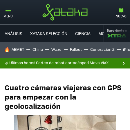
MENÚ
NUEVO
Suscríbete a
ANÁLISIS
XATAKA SELECCIÓN
CIENCIA
MOVILIDAD
HOY SE HABLA DE
AEMET
China
Waze
Fallout
Generación Z
iPh
🌿¡Últimas horas! Sorteo de robot cortacésped Mova ViAX
Cuatro cámaras viajeras con GPS
para empezar con la
geolocalización