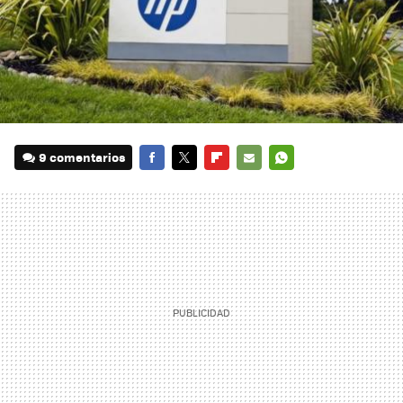
9 comentarios
FACEBOOK
TWITTER
FLIPBOARD
E-
WHATSAPP
MAIL