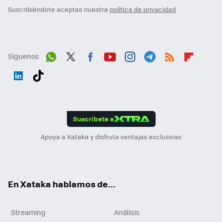
Suscribiéndote aceptas nuestra
política de privacidad
Síguenos
Wh
Twit
Fac
You
Inst
Tele
RSS
Flip
ats
ter
ebo
tub
agr
gra
boa
Link
Tikt
App
ok
e
am
m
rd
edI
ok
Suscríbete a
n
Apoya a Xataka y disfruta ventajas exclusivas
En Xataka hablamos de...
Streaming
Análisis