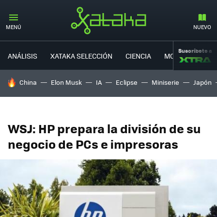
MENÚ
NUEVO
Suscríbete a
ANÁLISIS
XATAKA SELECCIÓN
CIENCIA
MOVILIDAD
HOY SE HABLA DE
China
Elon Musk
IA
Eclipse
Miniserie
Japón
WSJ: HP prepara la división de su
negocio de PCs e impresoras