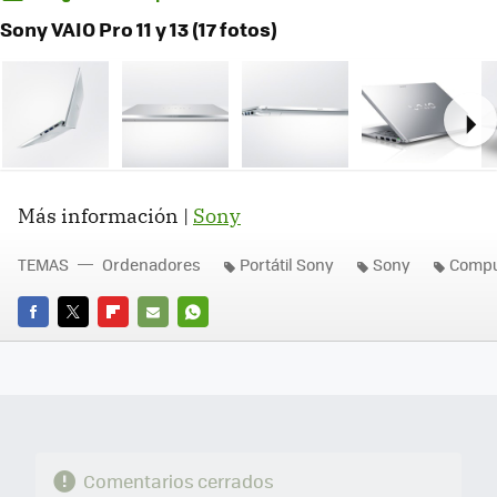
Sony VAIO Pro 11 y 13 (17 fotos)
Ne
Más información |
Sony
TEMAS
Ordenadores
Portátil Sony
Sony
Compu
FACEBOOK
TWITTER
FLIPBOARD
E-
WHATSAPP
MAIL
Comentarios cerrados