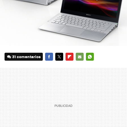
31 comentarios
FACEBOOK
TWITTER
FLIPBOARD
E-
WHATSAPP
MAIL