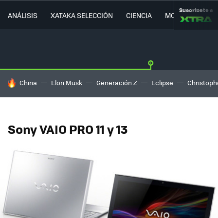
Suscríbete a
ANÁLISIS
XATAKA SELECCIÓN
CIENCIA
MOVILIDAD
HOY SE HABLA DE
China
Elon Musk
Generación Z
Eclipse
Christoph
Sony VAIO PRO 11 y 13