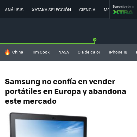
Suscríbete a
ANÁLISIS
XATAKA SELECCIÓN
CIENCIA
MOVILIDAD
HOY SE HABLA DE
China
Tim Cook
NASA
Ola de calor
iPhone 18
Samsung no confía en vender
portátiles en Europa y abandona
este mercado