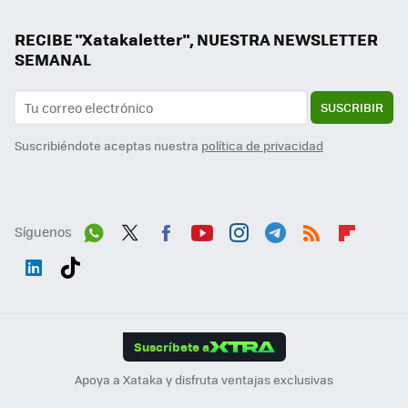
RECIBE "Xatakaletter", NUESTRA NEWSLETTER
SEMANAL
SUSCRIBIR
Suscribiéndote aceptas nuestra
política de privacidad
Síguenos
Wh
Twit
Fac
You
Inst
Tele
RSS
Flip
ats
ter
ebo
tub
agr
gra
boa
Link
Tikt
App
ok
e
am
m
rd
edI
ok
Suscríbete a
n
Apoya a Xataka y disfruta ventajas exclusivas