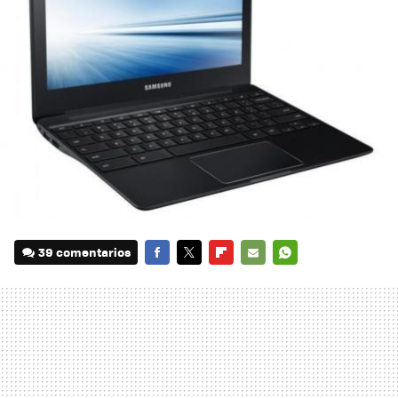
39 comentarios
FACEBOOK
TWITTER
FLIPBOARD
E-
WHATSAPP
MAIL