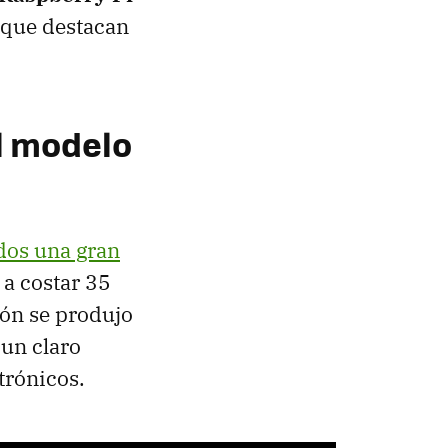
nque destacan
al modelo
dos una gran
a costar 35
ión se produjo
 un claro
trónicos.