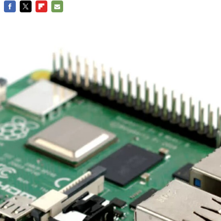
FACEBOOK
TWITTER
FLIPBOARD
E-
MAIL