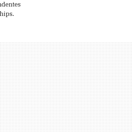
endentes
hips.