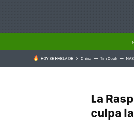
HOY SE HABLA DE
China
Tim Cook
NAS
La Raspb
culpa la