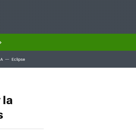
IA
Eclipse
 la
s