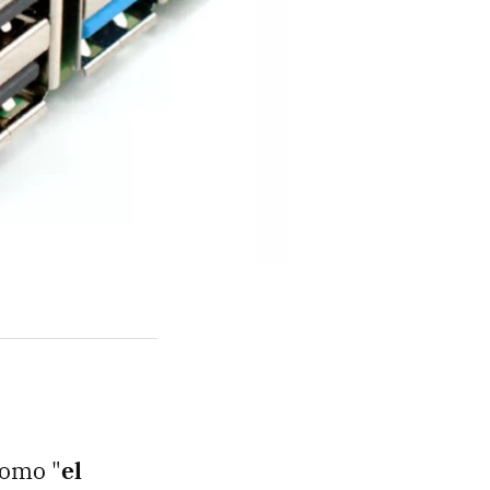
como "
el