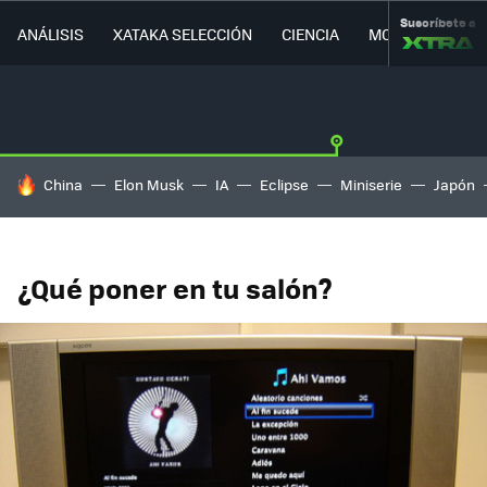
Suscríbete a
ANÁLISIS
XATAKA SELECCIÓN
CIENCIA
MOVILIDAD
HOY SE HABLA DE
China
Elon Musk
IA
Eclipse
Miniserie
Japón
¿Qué poner en tu salón?