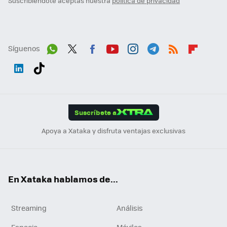
Suscribiéndote aceptas nuestra
política de privacidad
Síguenos
Wh
Twit
Fac
You
Inst
Tele
RSS
Flip
ats
ter
ebo
tub
agr
gra
boa
Link
Tikt
App
ok
e
am
m
rd
edI
ok
Suscríbete a
n
Apoya a Xataka y disfruta ventajas exclusivas
En Xataka hablamos de...
Streaming
Análisis
Espacio
Móviles