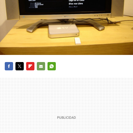
FACEBOOK
TWITTER
FLIPBOARD
E-
WHATSAPP
MAIL