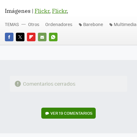
Imágenes |
Flickr
,
Flickr
,
TEMAS
Otros
Ordenadores
Barebone
Multimedia
FACEBOOK
TWITTER
FLIPBOARD
E-
WHATSAPP
MAIL
Comentarios cerrados
VER
19 COMENTARIOS