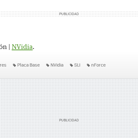
ón |
NVidia
.
res
Placa Base
NVidia
SLI
nForce