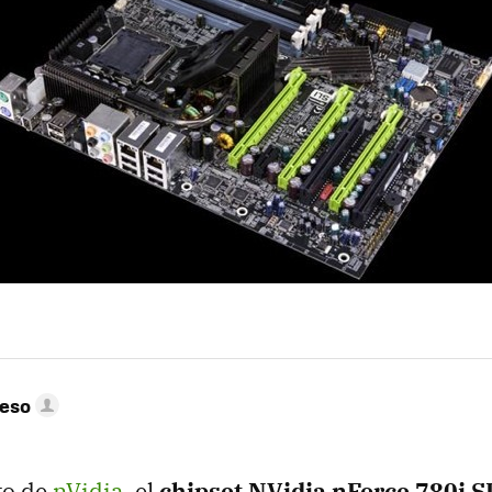
peso
to de
nVidia
, el
chipset NVidia nForce 780i 