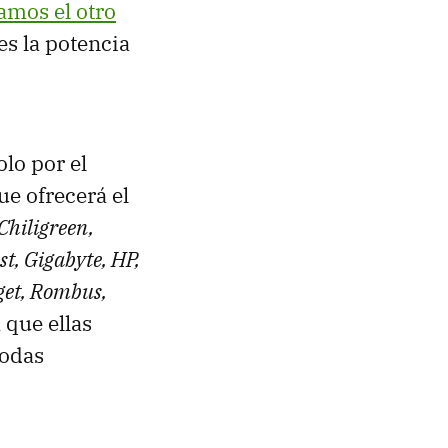
amos el otro
es la potencia
lo por el
e ofrecerá el
Chiligreen,
t, Gigabyte, HP,
get, Rombus,
a que ellas
todas