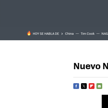
HOY SE HABLA DE
China
Tim Cook
NAS
Nuevo N
FACEBOOK
TWITTER
FLIPBOARD
E-
MAIL