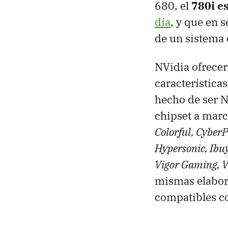
680, el
780i e
día
, y que en 
de un sistema 
NVidia ofrecer
característica
hecho de ser N
chipset a mar
Colorful, CyberP
Hypersonic, Ibu
Vigor Gaming, V
mismas elabore
compatibles co