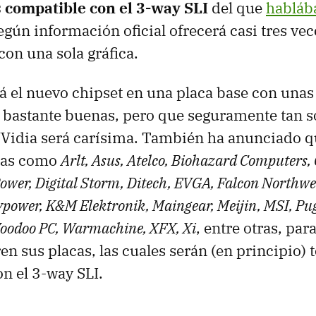
s compatible con el 3-way SLI
del que
habláb
según información oficial ofrecerá casi tres vec
con una sola gráfica.
á el nuevo chipset en una placa base con unas
s bastante buenas, pero que seguramente tan so
Vidia será carísima. También ha anunciado qu
cas como
Arlt, Asus, Atelco, Biohazard Computers, 
ower, Digital Storm, Ditech, EVGA, Falcon Northwes
ypower, K&M Elektronik, Maingear, Meijin, MSI, Pu
oodoo PC, Warmachine, XFX, Xi
, entre otras, par
n sus placas, las cuales serán (en principio) 
n el 3-way SLI.