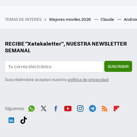
TEMAS DE INTERÉS
Mejores moviles 2026
Claude
Androi
RECIBE "Xatakaletter", NUESTRA NEWSLETTER
SEMANAL
SUSCRIBIR
Suscribiéndote aceptas nuestra
política de privacidad
Síguenos
Wh
Twit
Fac
You
Inst
Tele
RSS
Flip
ats
ter
ebo
tub
agr
gra
boa
Link
Tikt
App
ok
e
am
m
rd