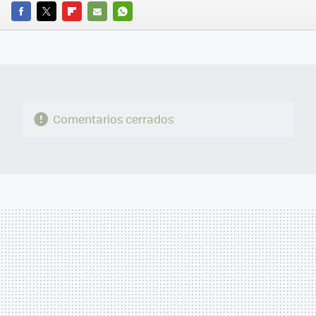
FACEBOOK
TWITTER
FLIPBOARD
E-
WHATSAPP
MAIL
Comentarios cerrados