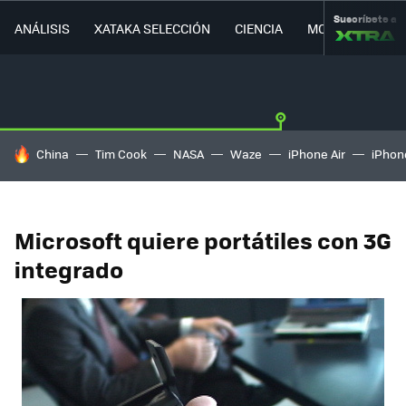
Suscríbete a
ANÁLISIS
XATAKA SELECCIÓN
CIENCIA
MOVILIDAD
HOY SE HABLA DE
China
Tim Cook
NASA
Waze
iPhone Air
iPhone
Microsoft quiere portátiles con 3G
integrado