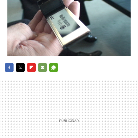
FACEBOOK
TWITTER
FLIPBOARD
E-
WHATSAPP
MAIL