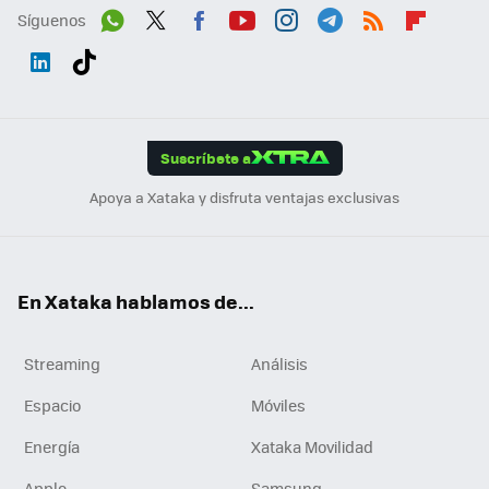
Síguenos
Wh
Twit
Fac
You
Inst
Tele
RSS
Flip
ats
ter
ebo
tub
agr
gra
boa
Link
Tikt
App
ok
e
am
m
rd
edI
ok
Suscríbete a
n
Apoya a Xataka y disfruta ventajas exclusivas
En Xataka hablamos de...
Streaming
Análisis
Espacio
Móviles
Energía
Xataka Movilidad
Apple
Samsung