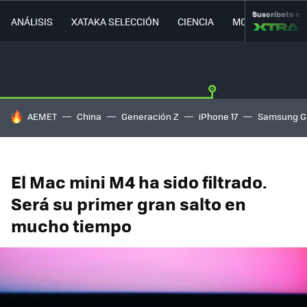
Suscríbete a
ANÁLISIS
XATAKA SELECCIÓN
CIENCIA
MOVILIDAD
HOY SE HABLA DE
AEMET
China
Generación Z
iPhone 17
Samsung G
El Mac mini M4 ha sido filtrado.
Será su primer gran salto en
mucho tiempo