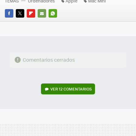
TEMAS
Ordenadores
Apple
Mac Mini
FACEBOOK
TWITTER
FLIPBOARD
E-
WHATSAPP
MAIL
Comentarios cerrados
VER
12 COMENTARIOS