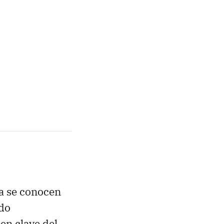
a se conocen
do
en clave del