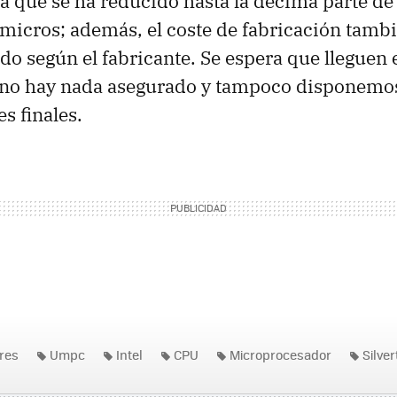
ma que se ha reducido hasta la décima parte de 
micros; además, el coste de fabricación tamb
do según el fabricante. Se espera que lleguen
no hay nada asegurado y tampoco disponemos
s finales.
res
Umpc
Intel
CPU
Microprocesador
Silve