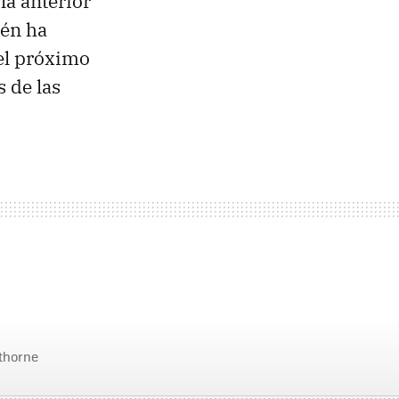
la anterior
ién ha
 el próximo
 de las
rthorne