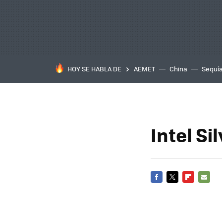
HOY SE HABLA DE
AEMET
China
Sequí
Intel Si
FACEBOOK
TWITTER
FLIPBOARD
E-
MAIL