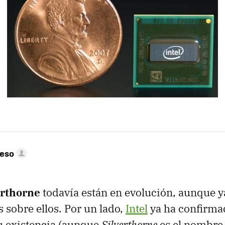
peso
erthorne
todavía están en evolución, aunque y
s sobre ellos. Por un lado,
Intel
ya ha confirma
u existencia (aunque
Silverthorne
es el nombre 