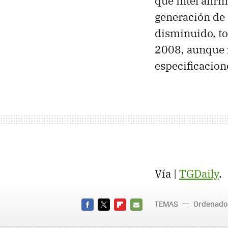
que Intel afir
generación de 
disminuido, to
2008, aunque 
especificacione
Vía |
TGDaily
.
TEMAS
Ordenado
FACEBOOK
TWITTER
FLIPBOARD
E-