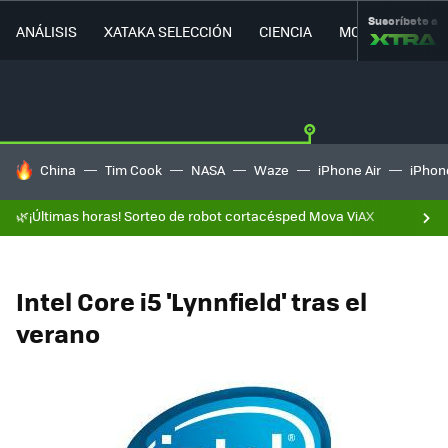
Suscríbete a
ANÁLISIS
XATAKA SELECCIÓN
CIENCIA
MOVILIDAD
HOY SE HABLA DE
China
Tim Cook
NASA
Waze
iPhone Air
iPhone
🌿¡Últimas horas! Sorteo de robot cortacésped Mova ViAX
Intel Core i5 'Lynnfield' tras el
verano