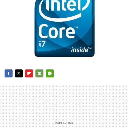
FACEBOOK
TWITTER
FLIPBOARD
E-
WHATSAPP
MAIL