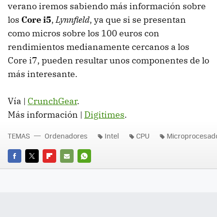
verano iremos sabiendo más información sobre
los
Core i5
,
Lynnfield
, ya que si se presentan
como micros sobre los 100 euros con
rendimientos medianamente cercanos a los
Core i7, pueden resultar unos componentes de lo
más interesante.
Vía |
CrunchGear
.
Más información |
Digitimes
.
TEMAS
Ordenadores
Intel
CPU
Microprocesad
FACEBOOK
TWITTER
FLIPBOARD
E-
WHATSAPP
MAIL