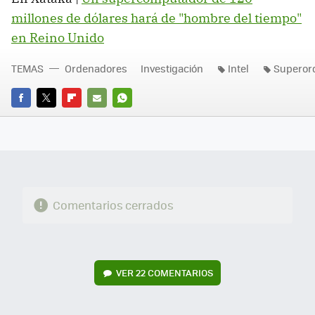
millones de dólares hará de "hombre del tiempo"
en Reino Unido
TEMAS
Ordenadores
Investigación
Intel
Superor
FACEBOOK
TWITTER
FLIPBOARD
E-
WHATSAPP
MAIL
Comentarios cerrados
VER
22 COMENTARIOS