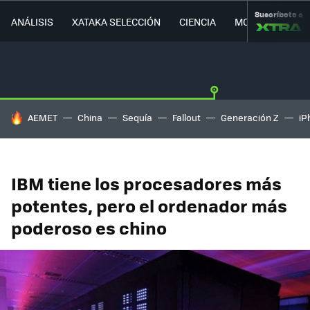
Suscríbete a
ANÁLISIS
XATAKA SELECCIÓN
CIENCIA
MOVILIDAD
HOY SE HABLA DE
AEMET
China
Sequía
Fallout
Generación Z
iP
IBM tiene los procesadores más
potentes, pero el ordenador más
poderoso es chino