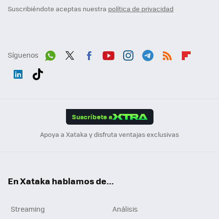
Suscribiéndote aceptas nuestra
política de privacidad
Síguenos
Wh
Twit
Fac
You
Inst
Tele
RSS
Flip
ats
ter
ebo
tub
agr
gra
boa
Link
Tikt
App
ok
e
am
m
rd
edI
ok
Suscríbete a
n
Apoya a Xataka y disfruta ventajas exclusivas
En Xataka hablamos de...
Streaming
Análisis