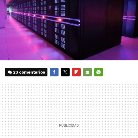
23 comentarios
FACEBOOK
TWITTER
FLIPBOARD
E-
WHATSAPP
MAIL