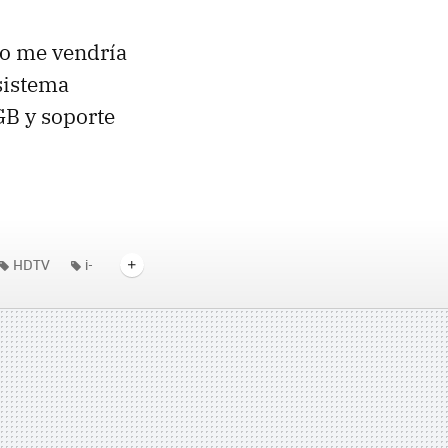
no me vendría
 sistema
GB y soporte
HDTV
i-