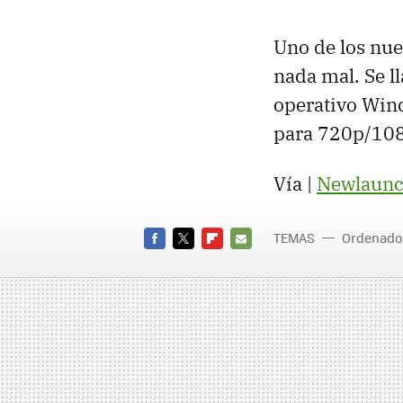
Uno de los nue
nada mal. Se 
operativo Wind
para 720p/108
Vía |
Newlaunc
TEMAS
Ordenado
mate
FACEBOOK
TWITTER
FLIPBOARD
E-
MAIL