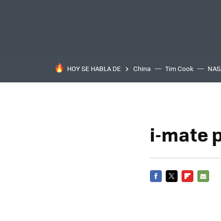
HOY SE HABLA DE
China
Tim Cook
NAS
i-mate 
FACEBOOK
TWITTER
FLIPBOARD
E-
MAIL