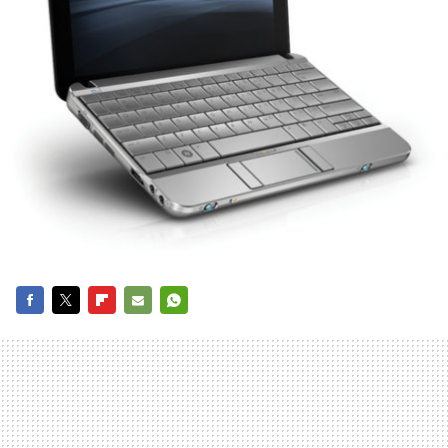
FACEBOOK
TWITTER
FLIPBOARD
E-
WHATSAPP
MAIL