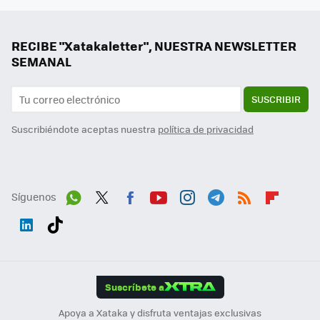
RECIBE "Xatakaletter", NUESTRA NEWSLETTER
SEMANAL
SUSCRIBIR
Suscribiéndote aceptas nuestra
política de privacidad
Síguenos
Wh
Twit
Fac
You
Inst
Tele
RSS
Flip
ats
ter
ebo
tub
agr
gra
boa
Link
Tikt
App
ok
e
am
m
rd
edI
ok
Suscríbete a
n
Apoya a Xataka y disfruta ventajas exclusivas