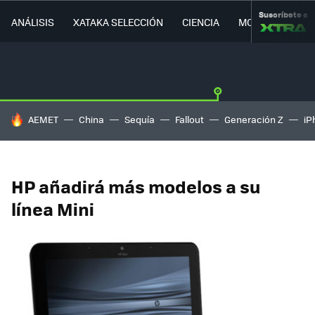
Suscríbete a
ANÁLISIS
XATAKA SELECCIÓN
CIENCIA
MOVILIDAD
HOY SE HABLA DE
AEMET
China
Sequía
Fallout
Generación Z
iP
HP añadirá más modelos a su
línea Mini