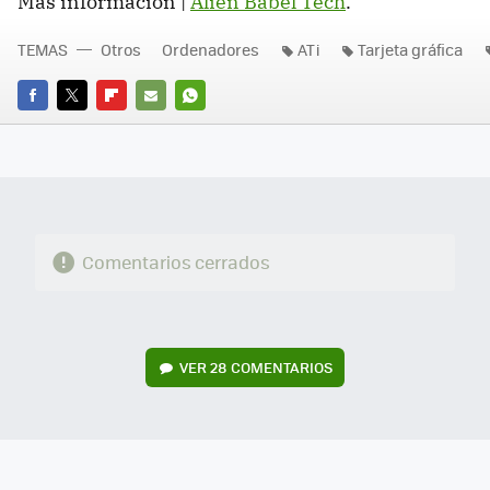
Más información |
Alien Babel Tech
.
TEMAS
Otros
Ordenadores
ATi
Tarjeta gráfica
FACEBOOK
TWITTER
FLIPBOARD
E-
WHATSAPP
MAIL
Comentarios cerrados
VER
28 COMENTARIOS