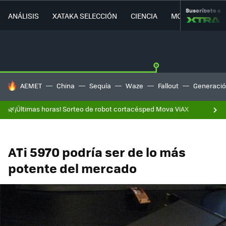
Suscríbete a
ANÁLISIS
XATAKA SELECCIÓN
CIENCIA
MOVILIDAD
HOY SE HABLA DE
AEMET
China
Sequía
Waze
Fallout
Generació
🌿¡Últimas horas! Sorteo de robot cortacésped Mova ViAX
ATi 5970 podría ser de lo más
potente del mercado