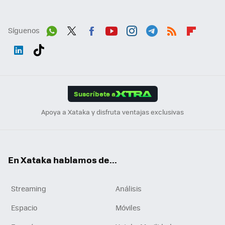
Síguenos
Wh
Twit
Fac
You
Inst
Tele
RSS
Flip
ats
ter
ebo
tub
agr
gra
boa
Link
Tikt
App
ok
e
am
m
rd
edI
ok
Suscríbete a
n
Apoya a Xataka y disfruta ventajas exclusivas
En Xataka hablamos de...
Streaming
Análisis
Espacio
Móviles