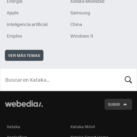
Energía
Xataka Movilidad
Apple
Samsung
Inteligencia artificial
China
Empleo
Windows 11
VER MÁS TEMAS
BUSCA
SUBIR
Xataka
Xataka Móvil
Applesfera
Xataka Smart Home