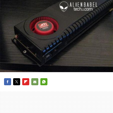
FACEBOOK
TWITTER
FLIPBOARD
E-
WHATSAPP
MAIL