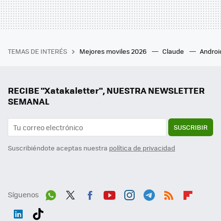
TEMAS DE INTERÉS
Mejores moviles 2026
Claude
Androi
RECIBE "Xatakaletter", NUESTRA NEWSLETTER
SEMANAL
SUSCRIBIR
Suscribiéndote aceptas nuestra
política de privacidad
Síguenos
Wh
Twit
Fac
You
Inst
Tele
RSS
Flip