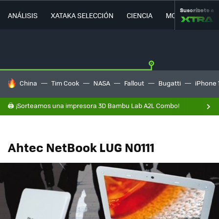
Suscríbete a
ANÁLISIS
XATAKA SELECCIÓN
CIENCIA
MOVILIDAD
HOY SE HABLA DE
China
Tim Cook
NASA
Fallout
Bugatti
iPhone 
🖨️ ¡Sorteamos una impresora 3D Bambu Lab A2L Combo!
Ahtec NetBook LUG N0111