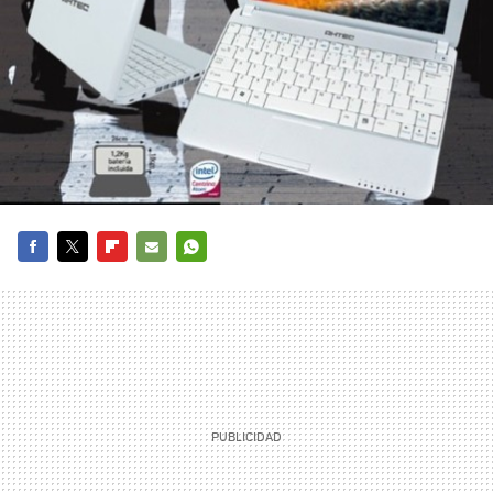
FACEBOOK
TWITTER
FLIPBOARD
E-
WHATSAPP
MAIL