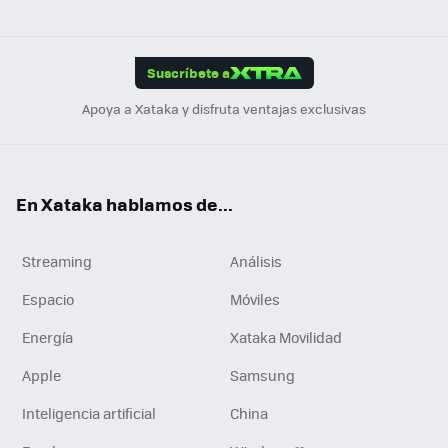
ats
ter
ebo
tub
agr
gra
boa
Link
Tikt
App
ok
e
am
m
rd
edI
ok
Suscríbete a
n
Apoya a Xataka y disfruta ventajas exclusivas
En Xataka hablamos de...
Streaming
Análisis
Espacio
Móviles
Energía
Xataka Movilidad
Apple
Samsung
Inteligencia artificial
China