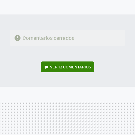
FACEBOOK
TWITTER
FLIPBOARD
E-
WHATSAPP
MAIL
Comentarios cerrados
VER
12 COMENTARIOS