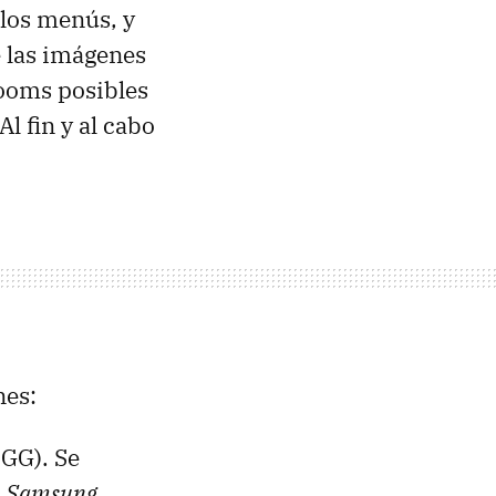
 los menús, y
 las imágenes
zooms posibles
l fin y al cabo
nes:
GG). Se
o
Samsung