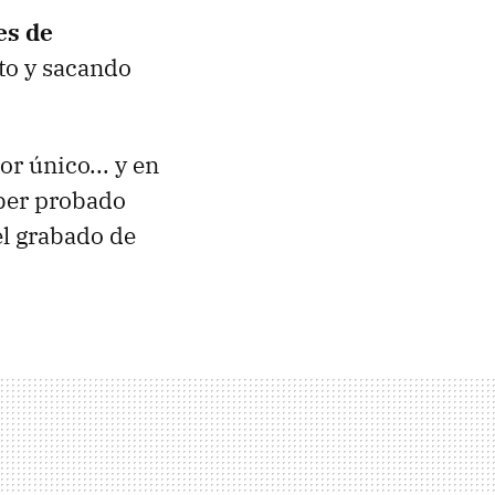
es de
to y sacando
r único... y en
aber probado
el grabado de