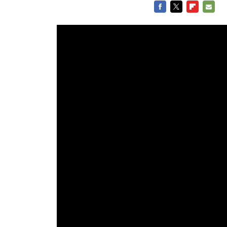
FACEBOOK
TWITTER
FLIPBOARD
E-
MAIL