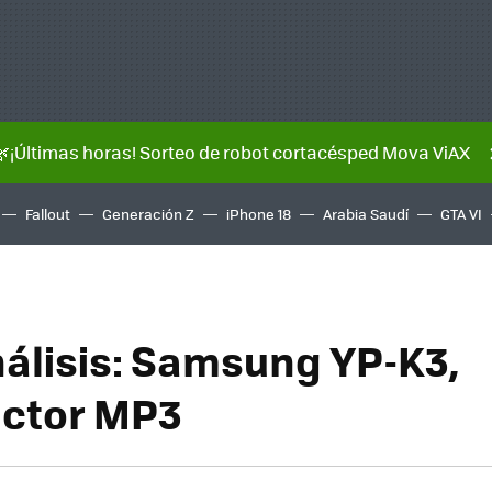
🌿¡Últimas horas! Sorteo de robot cortacésped Mova ViAX
Fallout
Generación Z
iPhone 18
Arabia Saudí
GTA VI
álisis: Samsung YP-K3,
uctor MP3