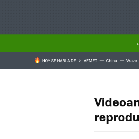
HOY SE HABLA DE
AEMET
China
Waze
Videoan
reprod