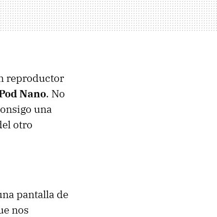
un reproductor
iPod Nano
. No
consigo una
el otro
una pantalla de
ue nos