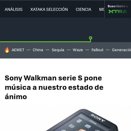
Suscríbete a
ANÁLISIS
XATAKA SELECCIÓN
CIENCIA
MOVILIDAD
HOY SE HABLA DE
AEMET
China
Sequía
Waze
Fallout
Generació
Sony Walkman serie S pone
música a nuestro estado de
ánimo