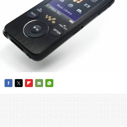
FACEBOOK
TWITTER
FLIPBOARD
E-
WHATSAPP
MAIL