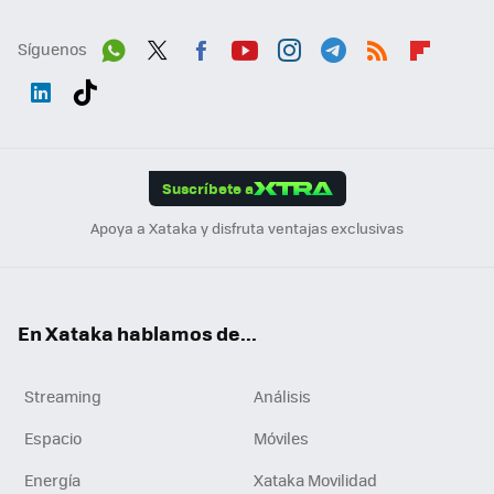
Síguenos
Wh
Twit
Fac
You
Inst
Tele
RSS
Flip
ats
ter
ebo
tub
agr
gra
boa
Link
Tikt
App
ok
e
am
m
rd
edI
ok
Suscríbete a
n
Apoya a Xataka y disfruta ventajas exclusivas
En Xataka hablamos de...
Streaming
Análisis
Espacio
Móviles
Energía
Xataka Movilidad