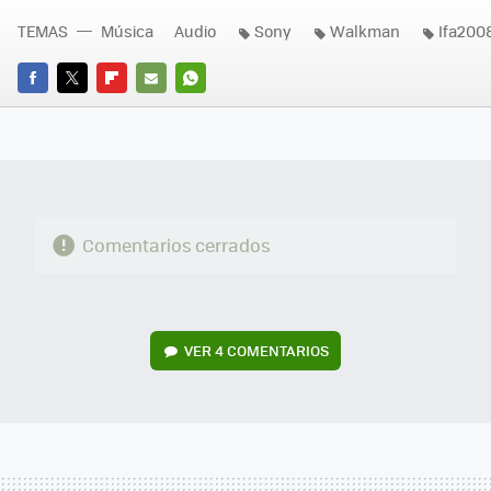
TEMAS
Música
Audio
Sony
Walkman
Ifa200
FACEBOOK
TWITTER
FLIPBOARD
E-
WHATSAPP
MAIL
Comentarios cerrados
VER
4 COMENTARIOS