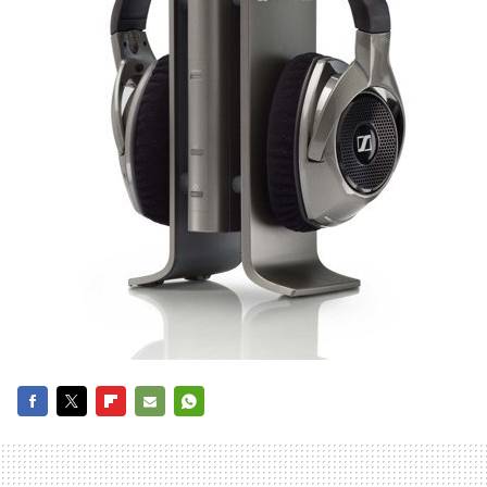
FACEBOOK
TWITTER
FLIPBOARD
E-
WHATSAPP
MAIL