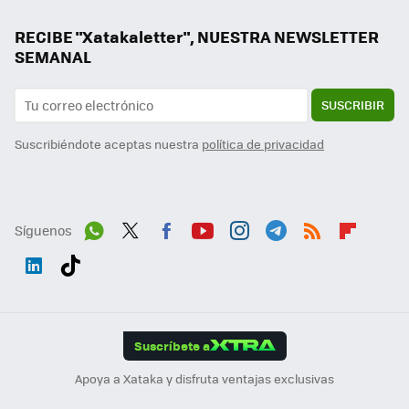
RECIBE "Xatakaletter", NUESTRA NEWSLETTER
SEMANAL
SUSCRIBIR
Suscribiéndote aceptas nuestra
política de privacidad
Síguenos
Wh
Twit
Fac
You
Inst
Tele
RSS
Flip
ats
ter
ebo
tub
agr
gra
boa
Link
Tikt
App
ok
e
am
m
rd
edI
ok
Suscríbete a
n
Apoya a Xataka y disfruta ventajas exclusivas