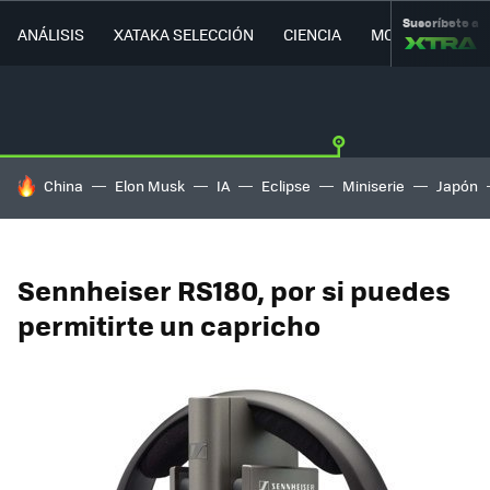
Suscríbete a
ANÁLISIS
XATAKA SELECCIÓN
CIENCIA
MOVILIDAD
HOY SE HABLA DE
China
Elon Musk
IA
Eclipse
Miniserie
Japón
Sennheiser RS180, por si puedes
permitirte un capricho