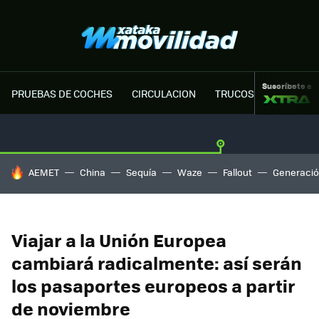
Suscríbete a
PRUEBAS DE COCHES
CIRCULACION
TRUCOS MOTOR
HOY SE HABLA DE
AEMET
China
Sequía
Waze
Fallout
Generació
Viajar a la Unión Europea
cambiará radicalmente: así serán
los pasaportes europeos a partir
de noviembre