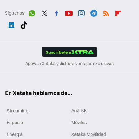
Síguenos
Wh
Twit
Fac
You
Inst
Tele
RSS
Flip
ats
ter
ebo
tub
agr
gra
boa
Link
Tikt
App
ok
e
am
m
rd
edI
ok
Suscríbete a
n
Apoya a Xataka y disfruta ventajas exclusivas
En Xataka hablamos de...
Streaming
Análisis
Espacio
Móviles
Energía
Xataka Movilidad