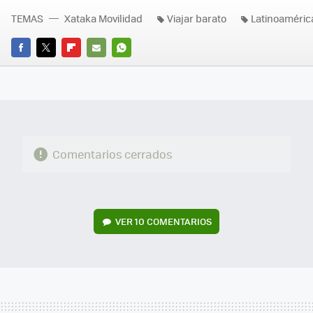
TEMAS
Xataka Movilidad
Viajar barato
Latinoaméric
FACEBOOK
TWITTER
FLIPBOARD
E-
WHATSAPP
MAIL
Comentarios cerrados
VER
10 COMENTARIOS