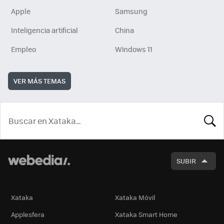
Apple
Samsung
Inteligencia artificial
China
Empleo
Windows 11
VER MÁS TEMAS
BUSCA
SUBIR
Xataka
Xataka Móvil
Applesfera
Xataka Smart Home