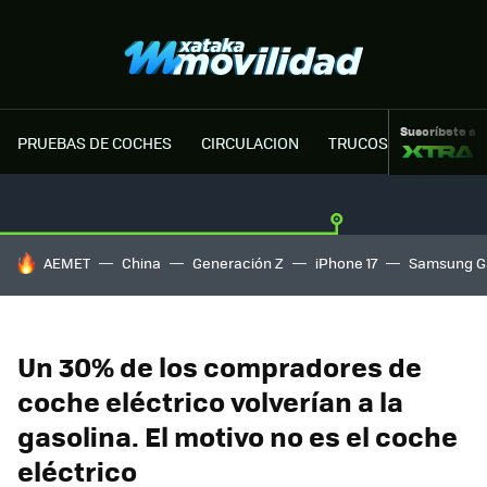
Suscríbete a
PRUEBAS DE COCHES
CIRCULACION
TRUCOS MOTOR
HOY SE HABLA DE
AEMET
China
Generación Z
iPhone 17
Samsung G
Un 30% de los compradores de
coche eléctrico volverían a la
gasolina. El motivo no es el coche
eléctrico