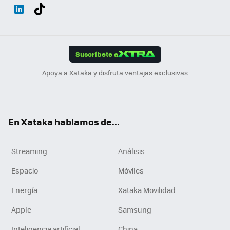
Wh
Twit
Fac
You
Inst
Tele
RSS
Flip
ats
ter
ebo
tub
agr
gra
boa
Link
Tikt
App
ok
e
am
m
rd
edI
ok
Suscríbete a
n
Apoya a Xataka y disfruta ventajas exclusivas
En Xataka hablamos de...
Streaming
Análisis
Espacio
Móviles
Energía
Xataka Movilidad
Apple
Samsung
Inteligencia artificial
China