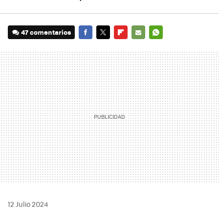
47 comentarios
FACEBOOK
TWITTER
FLIPBOARD
E-
WHATSAPP
MAIL
12 Julio 2024