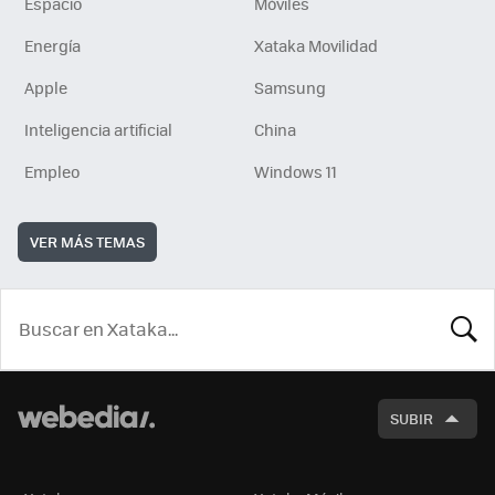
Espacio
Móviles
Energía
Xataka Movilidad
Apple
Samsung
Inteligencia artificial
China
Empleo
Windows 11
VER MÁS TEMAS
BUSCA
SUBIR