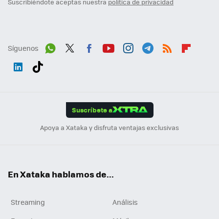
Suscribiéndote aceptas nuestra
política de privacidad
Síguenos
Wh
Twit
Fac
You
Inst
Tele
RSS
Flip
ats
ter
ebo
tub
agr
gra
boa
Link
Tikt
App
ok
e
am
m
rd
edI
ok
Suscríbete a
n
Apoya a Xataka y disfruta ventajas exclusivas
En Xataka hablamos de...
Streaming
Análisis