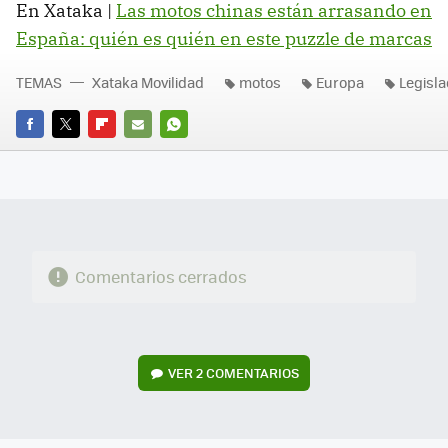
En Xataka |
Las motos chinas están arrasando en
España: quién es quién en este puzzle de marcas
TEMAS
Xataka Movilidad
motos
Europa
Legisla
FACEBOOK
TWITTER
FLIPBOARD
E-
WHATSAPP
MAIL
Comentarios cerrados
VER
2 COMENTARIOS