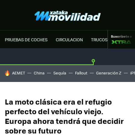
Suscríbete a
PRUEBAS DE COCHES
CIRCULACION
TRUCOS MOTOR
HOY SE HABLA DE
AEMET
China
Sequía
Fallout
Generación Z
iP
La moto clásica era el refugio
perfecto del vehículo viejo.
Europa ahora tendrá que decidir
sobre su futuro