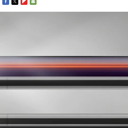
FACEBOOK
TWITTER
FLIPBOARD
E-
MAIL