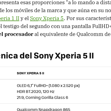
resenta esas proporciones "a lo mando a dista
 de los móviles de la marca y que aúna en su 
eria 1 II
y el
Sony Xperia 5
. Por sus caracterís
l testigo del segundo con una pantalla FullHD
el procesador
al equivalente de Qualcomm de 
nica del Sony Xperia 5 II
SONY XPERIA 5 II
OLED 6,1" FullHD+ (1.080 x 2.520 px)
HDR BT.2020, 120 Hz
21:9, Corning Gorilla Glass 6
Qualcomm Snapdragon 865