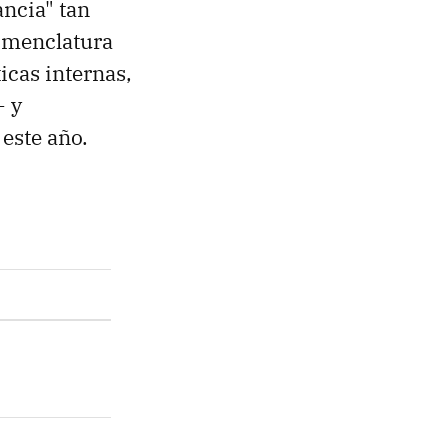
ncia" tan
nomenclatura
ticas internas,
+ y
este año.