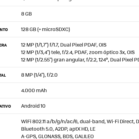
8 GB
128 GB (+ microSDXC)
NTO
12 MP (1/1,7") f/1.7, Dual Pixel PDAF, OIS
ERA
12 MP (1/3,4") tele, f/2.4, PDAF, zoom óptico 3x, OIS
12 MP (1/2.55") gran angular, f/2.2, 124º, Dual Pixel 
8 MP (1/4"), f/2.0
TAL
4.000 mAh
Android 10
ATIVO
WiFi 802.11 a/b/g/n/ac/6, dual-band, Wi-Fi Direct,
Bluetooth 5.0, A2DP, aptX HD, LE
A-GPS, GLONASS, BDS, GALILEO