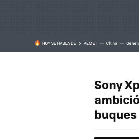
HOY SE HABLA DE
AEMET
China
Gener
Sony Xpe
ambició
buques 