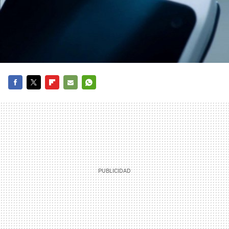
FACEBOOK
TWITTER
FLIPBOARD
E-
WHATSAPP
MAIL