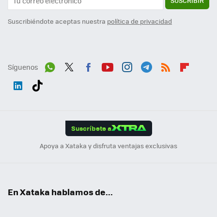
SUSCRIBIR
Suscribiéndote aceptas nuestra
política de privacidad
Síguenos
Wh
Twit
Fac
You
Inst
Tele
RSS
Flip
ats
ter
ebo
tub
agr
gra
boa
Link
Tikt
App
ok
e
am
m
rd
edI
ok
Suscríbete a
n
Apoya a Xataka y disfruta ventajas exclusivas
En Xataka hablamos de...