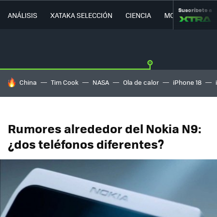
Suscríbete a
ANÁLISIS
XATAKA SELECCIÓN
CIENCIA
MOVILIDAD
HOY SE HABLA DE
China
Tim Cook
NASA
Ola de calor
iPhone 18
Rumores alrededor del Nokia N9:
¿dos teléfonos diferentes?